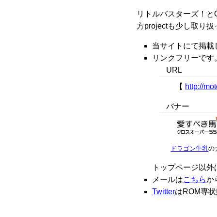
リトルバスターズ！と
方projectも少し取
当サイトにて掲載
リンクフリーです
URL
【
http://mo
バナー
ドラゴン牛乳
の
トップページ以外
メールは
こちら
か
Twitter
はROM専